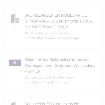
SACHBEARBEITER HOMEOFFICE
STROM-GAS -SOLAR (m/w/d) 16,00 €
/h STARTPRÄMIE 500,-€
kfs Personal Service
•
Full-time
•
Remote (Wiesbaden, Hesse)
•
4d ago
Elektriker*in / Elektroniker*in (m/w/d) -
Wärmepumpen - Großraum Wiesbaden /
Frankfurt
Octopus Energy Group
•
Full-time
•
Frankfurt a. Main (DE)
•
4d ago
Dachdecker / Solarteur (m/w/d)