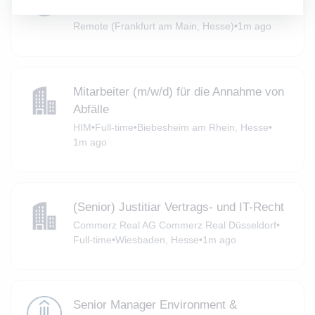
J.S. Held
•
Full-time
•
Remote (Frankfurt am Main, Hesse)
•
1m ago
Mitarbeiter (m/w/d) für die Annahme von
Abfälle
HIM
•
Full-time
•
Biebesheim am Rhein, Hesse
•
1m ago
(Senior) Justitiar Vertrags- und IT-Recht
Commerz Real AG Commerz Real Düsseldorf
•
Full-time
•
Wiesbaden, Hesse
•
1m ago
Senior Manager Environment &