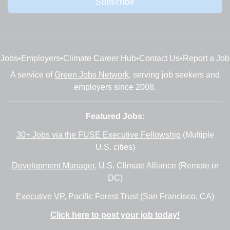
Subscribe
Jobs
•
Employers
•
Climate Career Hub
•
Contact Us
•
Report a Job
A service of
Green Jobs Network
, serving job seekers and
employers since 2008.
Featured Jobs:
30+ Jobs via the FUSE Executive Fellowship
(Multiple
U.S. cities)
Development Manager
, U.S. Climate Alliance (Remote or
DC)
Executive VP
, Pacific Forest Trust (San Francisco, CA)
Click here to post your job today!