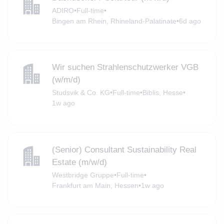
ADIRO
•
Full-time
•
Bingen am Rhein, Rhineland-Palatinate
•
6d ago
Wir suchen Strahlenschutzwerker VGB
(w/m/d)
Studsvik & Co. KG
•
Full-time
•
Biblis, Hesse
•
1w ago
(Senior) Consultant Sustainability Real
Estate (m/w/d)
Westbridge Gruppe
•
Full-time
•
Frankfurt am Main, Hessen
•
1w ago