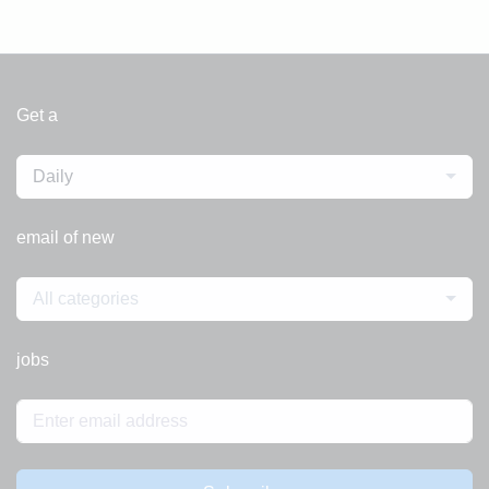
Get a
Daily
email of new
All categories
jobs