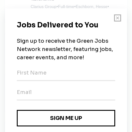
Clarius Group
•
Full-time
•
Eschborn, Hesse
•
3w ago
Senior Battery Systems Engineer (m/f/d)
Wingcopter
•
Full-time
•
Weiterstadt, Hesse
•
3w ago
Post Doc Sustainable Data-Driven
Clinical Analytics
Boehringer Ingelheim
•
Full-time
•
Ingelheim
•
1m ago
Director - Health, Safety & Environment