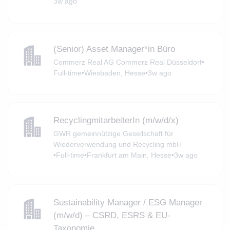
3w ago
(Senior) Asset Manager*in Büro
Commerz Real AG Commerz Real Düsseldorf
•
Full-time
•
Wiesbaden, Hesse
•
3w ago
RecyclingmitarbeiterIn (m/w/d/x)
GWR gemeinnützige Gesellschaft für
Wiederverwendung und Recycling mbH
•
Full-time
•
Frankfurt am Main, Hesse
•
3w ago
Sustainability Manager / ESG Manager
(m/w/d) – CSRD, ESRS & EU-
Taxonomie