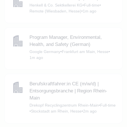
Henkell & Co. Sektkellerei KG
•
Full-time
•
Remote (Wiesbaden, Hesse)
•
1m ago
Program Manager, Environmental,
Health, and Safety (German)
Google Germany
•
Frankfurt am Main, Hesse
•
1m ago
Berufskraftfahrer:in CE (m/w/d) |
Entsorgungsbranche | Region Rhein-
Main
Drekopf Recyclingzentrum Rhein-Main
•
Full-time
•
Stockstadt am Rhein, Hesse
•
2m ago