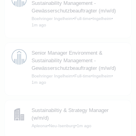
Sustainability Management -
Gewässerschutzbeauftragter (m/w/d)
Boehringer Ingelheim
•
Full-time
•
Ingelheim
•
1m ago
Senior Manager Environment &
Sustainability Management -
Gewässerschutzbeauftragter (m/w/d)
Boehringer Ingelheim
•
Full-time
•
Ingelheim
•
1m ago
Sustainabiltiy & Strategy Manager
(w/m/d)
Apleona
•
Neu-Isenburg
•
1m ago