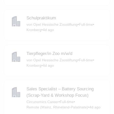
Schulpraktikum
von Opel Hessische Zoostiftung
•
Full-time
•
Kronberg
•
4d ago
Tierpfleger/in Zoo m/w/d
von Opel Hessische Zoostiftung
•
Full-time
•
Kronberg
•
4d ago
Sales Specialist – Battery Sourcing
(Scrap‑Yard & Workshop Focus)
Circunomics Career
•
Full-time
•
Remote (Mainz, Rhineland-Palatinate)
•
4d ago