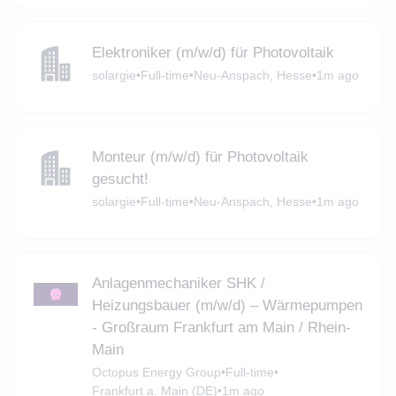
Elektroniker (m/w/d) für Photovoltaik
solargie
•
Full-time
•
Neu-Anspach, Hesse
•
1m ago
Monteur (m/w/d) für Photovoltaik
gesucht!
solargie
•
Full-time
•
Neu-Anspach, Hesse
•
1m ago
Anlagenmechaniker SHK /
Heizungsbauer (m/w/d) – Wärmepumpen
- Großraum Frankfurt am Main / Rhein-
Main
Octopus Energy Group
•
Full-time
•
Frankfurt a. Main (DE)
•
1m ago