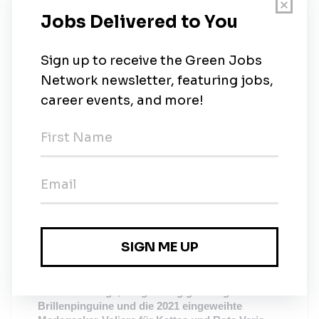
Afrika, Asien und Europa, vielfach in ihrem
Bestand vom Aussterben bedroht. Neben
Giraffen, Zebras, Erdmännchen, Rote Pandas,
Geparde, Kängurus, Brillenpinguine, Lemuren
und vielen anderen mehr, versorgen wir die
einzigen Elefanten im Bundesland Hessen.
Im Opel-Zoo leben die Tiere in sozialen
Verbänden, in naturnahen Anlagen und
möglichst ohne sichtbare Grenzen zwischen
Mensch und Tier. Rundwege und Lehrpfade
ermöglichen auf dem 27 ha großen Zoogelände
ungehinderte Einblicke in die
abwechslungsreich gestalteten Gehege wie sie
sonst nur bei Freilandbeobachtungen möglich
sind.
Besondere Attraktionen sind neben der
weitläufigen Anlage Afrika Savanne, der
Elefantenanlage, die großzügige Anlage für
Brillenpinguine und die 2021 eingeweihte