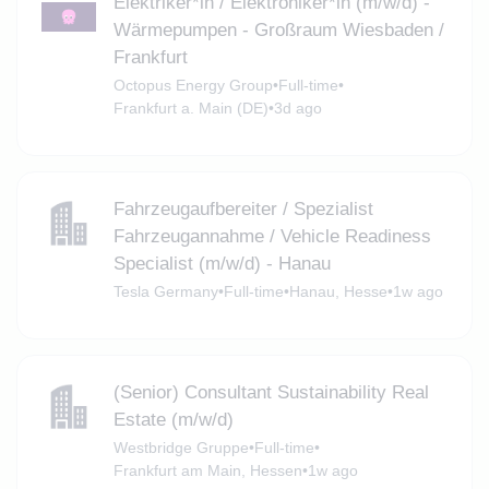
Elektriker*in / Elektroniker*in (m/w/d) -
Wärmepumpen - Großraum Wiesbaden /
Frankfurt
Octopus Energy Group
•
Full-time
•
Frankfurt a. Main (DE)
•
3d ago
Fahrzeugaufbereiter / Spezialist
Fahrzeugannahme / Vehicle Readiness
Specialist (m/w/d) - Hanau
Tesla Germany
•
Full-time
•
Hanau, Hesse
•
1w ago
(Senior) Consultant Sustainability Real
Estate (m/w/d)
Westbridge Gruppe
•
Full-time
•
Frankfurt am Main, Hessen
•
1w ago