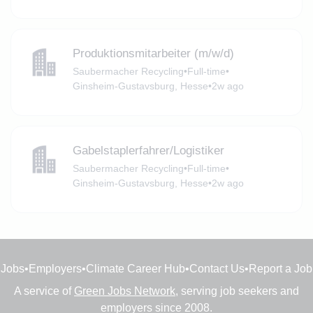
Produktionsmitarbeiter (m/w/d)
Saubermacher Recycling
•
Full-time
•
Ginsheim-Gustavsburg, Hesse
•
2w ago
Gabelstaplerfahrer/Logistiker
Saubermacher Recycling
•
Full-time
•
Ginsheim-Gustavsburg, Hesse
•
2w ago
Jobs
•
Employers
•
Climate Career Hub
•
Contact Us
•
Report a Job
A service of
Green Jobs Network
, serving job seekers and
employers since 2008.