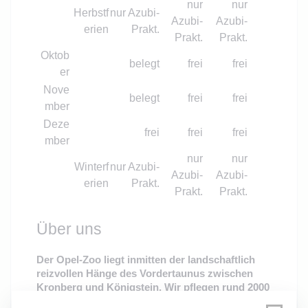
nur
nur
Herbstf
nur Azubi-
Azubi-
Azubi-
erien
Prakt.
Prakt.
Prakt.
Oktob
belegt
frei
frei
er
Nove
belegt
frei
frei
mber
Deze
frei
frei
frei
mber
nur
nur
Winterf
nur Azubi-
Azubi-
Azubi-
erien
Prakt.
Prakt.
Prakt.
Über uns
Der Opel-Zoo liegt inmitten der landschaftlich
reizvollen Hänge des Vordertaunus zwischen
Kronberg und Königstein. Wir pflegen rund 2000
Tiere aus über 220 Arten - überwiegend aus