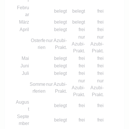
r
Febru
belegt
belegt
frei
ar
März
belegt
belegt
frei
April
belegt
frei
frei
nur
nur
Osterfe
nur Azubi-
Azubi-
Azubi-
rien
Prakt.
Prakt.
Prakt.
Mai
belegt
frei
frei
Juni
belegt
frei
frei
Juli
belegt
frei
frei
nur
nur
Somme
nur Azubi-
Azubi-
Azubi-
rferien
Prakt.
Prakt.
Prakt.
Augus
belegt
frei
frei
t
Septe
belegt
frei
frei
mber