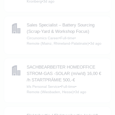
Kronberg
•
3d ago
Sales Specialist – Battery Sourcing
(Scrap‑Yard & Workshop Focus)
Circunomics Career
•
Full-time
•
Remote (Mainz, Rhineland-Palatinate)
•
3d ago
SACHBEARBEITER HOMEOFFICE
STROM-GAS -SOLAR (m/w/d) 16,00 €
/h STARTPRÄMIE 500,-€
kfs Personal Service
•
Full-time
•
Remote (Wiesbaden, Hesse)
•
3d ago