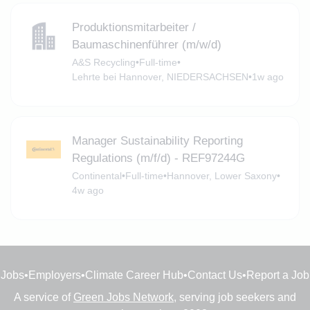
Produktionsmitarbeiter /
Baumaschinenführer (m/w/d)
A&S Recycling
•
Full-time
•
Lehrte bei Hannover, NIEDERSACHSEN
•
1w ago
Manager Sustainability Reporting
Regulations (m/f/d) - REF97244G
Continental
•
Full-time
•
Hannover, Lower Saxony
•
4w ago
Jobs
•
Employers
•
Climate Career Hub
•
Contact Us
•
Report a Job
A service of
Green Jobs Network
, serving job seekers and