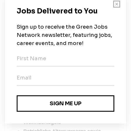
Ausgeprägte Sozialkompetenz, insb.
Empathie und Teamfähigkeit
Hohe Kommunikationsfähigkeit als
auch hohes
Verantwortungsbewusstsein
Flexibler Einsatz, auch an Feiertagen,
Wochenenden und am Abend
Was uns auszeichnet:
Abwechslungsreicher, interessanter
Arbeitsplatz in einzigartiger Kulisse
mitten in Hannover
Tarifliche Vergütung, inkl. Urlaubs- und
Weihnachtsgeld