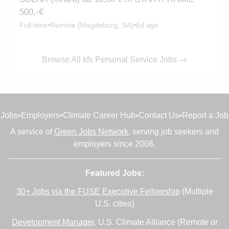
500,-€
Full-time
•
Remote (Magdeburg, SA)
•
6d ago
Browse All kfs Personal Service Jobs
Jobs
•
Employers
•
Climate Career Hub
•
Contact Us
•
Report a Job
A service of
Green Jobs Network
, serving job seekers and
employers since 2008.
Featured Jobs:
30+ Jobs via the FUSE Executive Fellowship
(Multiple
U.S. cities)
Development Manager
, U.S. Climate Alliance (Remote or