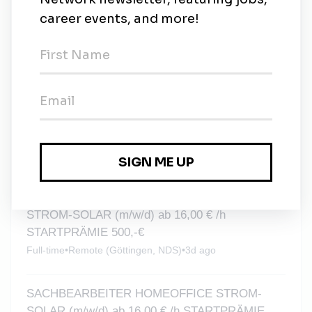
GAS -SOLAR (m/w/d) 16,00 € /h
STARTPRÄMIE 500,-€
Full-time
•
Remote (Wiesbaden, Hesse)
•
2d ago
SACHBEARBEITER HOMEOFFICE STROM-
GAS -SOLAR (m/w/d) ab 16,00 € /h
STARTPRÄMIE 500,-€
Full-time
•
Remote (Osnabrück, NIEDERSACHSEN)
•
2d ago
FACHKRAFT - ENERGIE 100 % HOMEOFFICE
STROM-SOLAR (m/w/d) ab 16,00 € /h
STARTPRÄMIE 500,-€
Full-time
•
Remote (Göttingen, NDS)
•
3d ago
SACHBEARBEITER HOMEOFFICE STROM-
SOLAR (m/w/d) ab 16,00 € /h STARTPRÄMIE