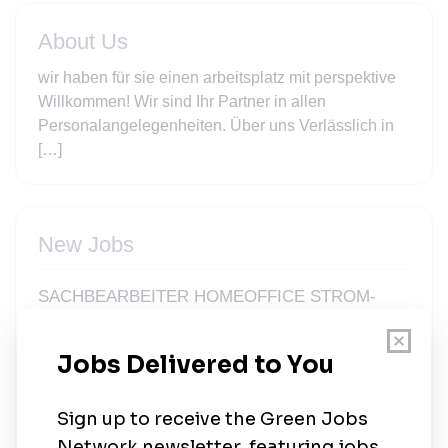
About Us
wir haben für sie einen arbeitsplatz mit perspektive
Willkommen! Wir sind Ihr Partner in allen
Personalangelegenheiten. Über uns Verlässlich in
[…]
New Jobs
SACHBEARBEITER HOMEOFFICE STROM-
GAS -SOLAR (m/w/d) ab 16,00 € /h
STARTPRÄMIE 500,-€
Full-time
•
Remote (Regensburg, BAYERN)
•
2d ago
SACHBEARBEITER HOMEOFFICE STROM-