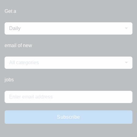
Get a
Daily
email of new
All categories
jobs
Subscribe