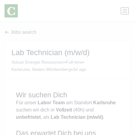
Jobs search
Lab Technician (m/w/d)
•
•
Vulcan Energie Ressourcen
Full-time
•
Karlsruhe, Baden-Württemberg
3d ago
Wir suchen Dich
Für unser
Labor Team
am Standort
K
arlsruh
e
suchen wir dich in
V
oll
zeit
(40h) und
unbefristet
, als
Lab Technician
(m/w/d).
Das erwartet Dich bei uns