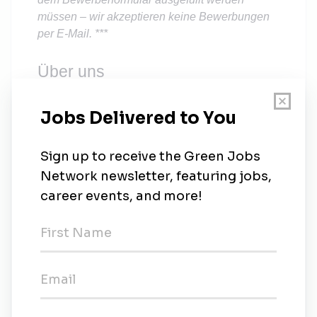
müssen – wir akzeptieren keine Bewerbungen
per E-Mail. ***
Über uns
Bei Vulcan vereint uns die Idee einer
nachhaltigeren und unabhängigeren Energie-
und Rohstoffversorgung für Europa. Wir sind
Pioniere auf dem Gebiet der
CO2-neutralen
Lithiumgewinnung und haben dafür eine
innovative und zukunftsweisende Technologie
mithilfe des Direct-Lithium-Extraction-Verfahrens
entwickelt. Dafür bringen wir Talente und
Experten aus über 40 Nationen zusammen und
arbeiten mit Herzblut und voller Leidenschaft an
der Planung und am Bau von Geothermie- und
Lithiumextraktionsanlagen, die wir selbst
betreiben werden, um damit die klimaneutrale
Mobilitäts- und Energiewirtschaft zu