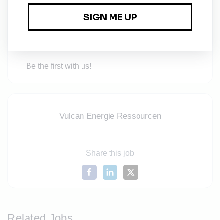
beschleunigen. Mit Unternehmen wie Stellantis
und Renault haben wir bereits starke Partner,
die uns auf dem Weg zum Market Leader
unterstützen.
Be the first with us!
Vulcan Energie Ressourcen
Share this job
Related Jobs