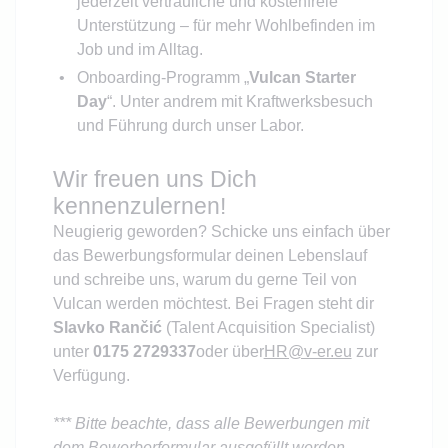
jederzeit vertrauliche und kostenfreie
Unterstützung – für mehr Wohlbefinden im
Job und im Alltag.
Onboarding-Programm „
Vulcan Starter
Day
“. Unter andrem mit Kraftwerksbesuch
und Führung durch unser Labor.
Wir freuen uns Dich
kennenzulernen!
Neugierig geworden? Schicke uns einfach über
das Bewerbungsformular deinen Lebenslauf
und schreibe uns, warum du gerne Teil von
Vulcan werden möchtest. Bei Fragen steht dir
Slavko Rančić
(Talent Acquisition Specialist)
unter
0175 2729337
oder über
HR@v-er.eu
zur
Verfügung.
*** Bitte beachte, dass alle Bewerbungen mit
dem Bewerberformular ausgefüllt werden