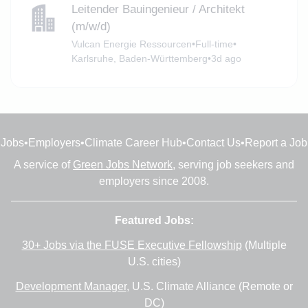
Leitender Bauingenieur / Architekt
(m/w/d)
Vulcan Energie Ressourcen
•
Full-time
•
Karlsruhe, Baden-Württemberg
•
3d ago
Jobs
•
Employers
•
Climate Career Hub
•
Contact Us
•
Report a Job
A service of
Green Jobs Network
, serving job seekers and
employers since 2008.
Featured Jobs:
30+ Jobs via the FUSE Executive Fellowship
(Multiple
U.S. cities)
Development Manager
, U.S. Climate Alliance (Remote or
DC)