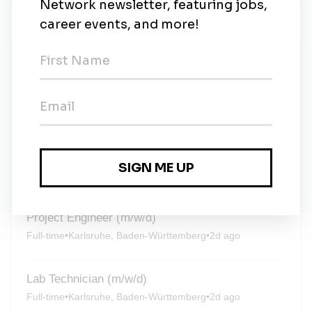
New Jobs
Anlagenelektriker (m/w/d)
Full-time
•
Karlsruhe, Baden-Württemberg
•
2d ago
Senior Operational Geologist (m/f/d)
Full-time
•
Karlsruhe, Baden-Württemberg
•
2d ago
Project Engineer (m/w/d)
Full-time
•
Karlsruhe, Baden-Württemberg
•
2d ago
Lab Technician (m/w/d)
Full-time
•
Karlsruhe, Baden-Württemberg
•
2d ago