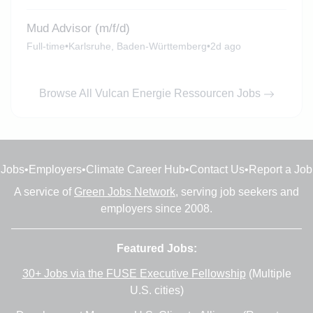
Mud Advisor (m/f/d)
Full-time
•
Karlsruhe, Baden-Württemberg
•
2d ago
Browse All Vulcan Energie Ressourcen Jobs
Jobs
•
Employers
•
Climate Career Hub
•
Contact Us
•
Report a Job
A service of
Green Jobs Network
, serving job seekers and
employers since 2008.
Featured Jobs:
30+ Jobs via the FUSE Executive Fellowship
(Multiple
U.S. cities)