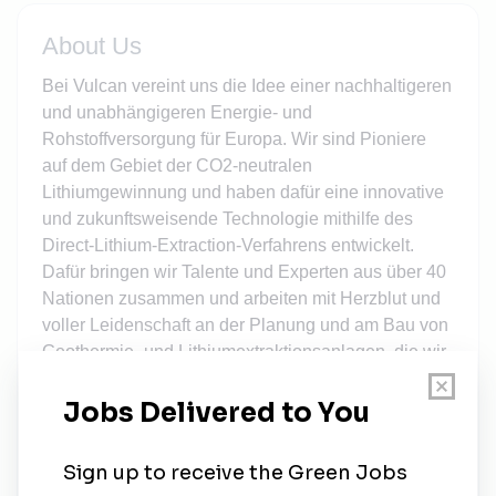
About Us
Bei Vulcan vereint uns die Idee einer nachhaltigeren
und unabhängigeren Energie- und
Rohstoffversorgung für Europa. Wir sind Pioniere
auf dem Gebiet der CO2-neutralen
Lithiumgewinnung und haben dafür eine innovative
und zukunftsweisende Technologie mithilfe des
Direct-Lithium-Extraction-Verfahrens entwickelt.
Dafür bringen wir Talente und Experten aus über 40
Nationen zusammen und arbeiten mit Herzblut und
voller Leidenschaft an der Planung und am Bau von
Geothermie- und Lithiumextraktionsanlagen, die wir
selbst betreiben werden, um damit die klimaneutrale
Mobilitäts- und Energiewirtschaft zu beschleunigen.
Mit Unternehmen wie Stellantis und Renault haben
wir bereits starke Partner, die uns auf dem Weg zum
Market Leader unterstützen. Be the first with us!