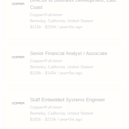
Director of Business Development, East
Coast
Copper
•
Full-time
•
Berkeley, California, United States
•
$215k - $250k / year
•
3w ago
Senior Financial Analyst / Associate
Copper
•
Full-time
•
Berkeley, California, United States
•
$120k - $145k / year
•
3w ago
Staff Embedded Systems Engineer
Copper
•
Full-time
•
Berkeley, California, United States
•
$182k - $210k / year
•
3w ago