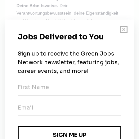
Deine Arbeitsweise:
Dein
Verantwortungsbewusstsein, deine Eigenständigkeit
und Hands-on-Mentalität zeichnen dich aus.
Du hast Teamgeist:
Du arbeitest mit Begeisterung
und bist teamfähig.
Du bringst nicht alles mit?
Keine Sorge, wir suchen nach Kolleginnen und
Kollegen, die uns vor allem mit ihrer Persönlichkeit
überzeugen und Lust haben, mit ihrem Team Vollgas
zu geben!
Wir legen großen Wert auf ein vielfältiges und starkes
Team, denn unterschiedliche Perspektiven machen
uns gemeinsam besser. Ein respektvolles und
wertschätzendes Miteinander ist für uns
selbstverständlich. Bei uns kannst du nicht nur deine
Stärken einbringen, sondern auch einfach du selbst