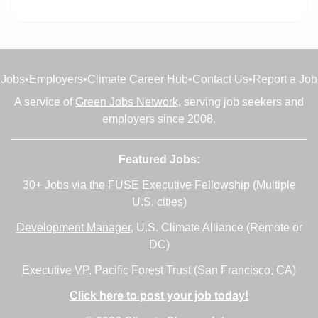
Jobs
•
Employers
•
Climate Career Hub
•
Contact Us
•
Report a Job
A service of
Green Jobs Network
, serving job seekers and
employers since 2008.
Featured Jobs:
30+ Jobs via the FUSE Executive Fellowship
(Multiple
U.S. cities)
Development Manager
, U.S. Climate Alliance (Remote or
DC)
Executive VP
, Pacific Forest Trust (San Francisco, CA)
Click here to post your job today!