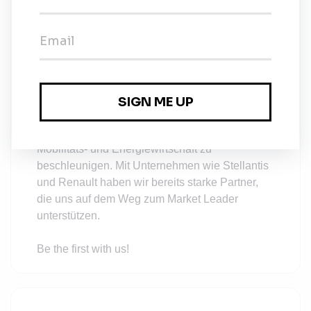
innovative und zukunftsweisende Technologie
mithilfe des Direct-Lithium-Extraction-Verfahrens
entwickelt. Dafür bringen wir Talente und
Experten aus über 40 Nationen zusammen und
arbeiten mit Herzblut und voller Leidenschaft an
der Planung und am Bau von Geothermie- und
Lithiumextraktionsanlagen, die wir selbst
betreiben werden, um damit die klimaneutrale
Mobilitäts- und Energiewirtschaft zu
beschleunigen. Mit Unternehmen wie Stellantis
und Renault haben wir bereits starke Partner,
die uns auf dem Weg zum Market Leader
unterstützen.
Be the first with us!