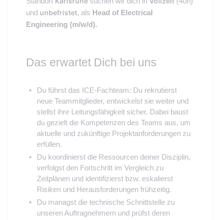
Standort
Karlsruhe
suchen wir dich in
Vollzeit
(40h)
und
unbefristet
, als
Head of Electrical
Engineering
(m/w/d).
Das erwartet Dich bei uns
Du führst das ICE-Fachteam: Du rekrutierst
neue Teammitglieder, entwickelst sie weiter und
stellst ihre Leitungsfähigkeit sicher. Dabei baust
du gezielt die Kompetenzen des Teams aus, um
aktuelle und zukünftige Projektanforderungen zu
erfüllen.
Du koordinierst die Ressourcen deiner Disziplin,
verfolgst den Fortschritt im Vergleich zu
Zeitplänen und identifizierst bzw. eskalierst
Risiken und Herausforderungen frühzeitig.
Du managst die technische Schnittstelle zu
unseren Auftragnehmern und prüfst deren