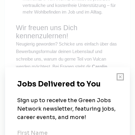
vertrauliche und kostenfreie Unterstützung – für
mehr Wohlbefinden im Job und im Alltag.
Wir freuen uns Dich
kennenzulernen!
Neugierig geworden? Schicke uns einfach über das
Bewerbungsformular deinen Lebenslauf und
schreibe uns, warum du gerne Teil von Vulcan
werden möchtest. Bei Fragen steht dir
Carolin
Martini
(Talent Acquisition
Specialist
)
cmartini@v-er.e
unter
zur Verfügung.
u
Über uns
Bei Vulcan vereint uns die Idee einer
nachhaltigeren und unabhängigeren Energie-
und Rohstoffversorgung für Europa. Wir sind
Pioniere auf dem Gebiet der
CO2-neutralen
Lithiumgewinnung und haben dafür eine