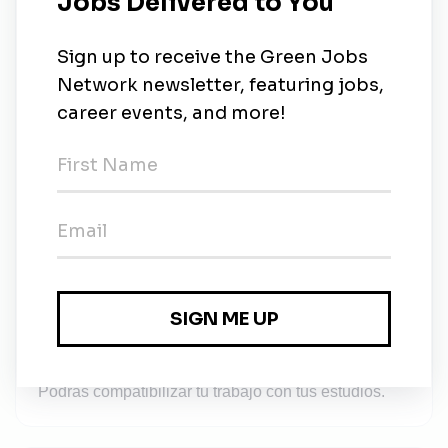
de las promociones son internas.
Ambiente dinámico y en el que participarás en
las diferentes áreas del restaurante
McDonald's, el trabajo que va contigo
Requisitos
Buscamos una persona dinámica, con ganas de
trabajar, que le guste el trato con el público y el
trabajo en equipo.
Necesario disponibilidad para trabajar los fines
de semana y festivos.
Se valorará disponibilidad de transporte propio
para el traslado al puesto de trabajo.
Además, si estás estudiando, ¡no te preocupes!
Podrás compatibilizar tu trabajo con tus estudios.