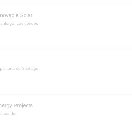
enovable Solar
antiago, Las condes
politana de Santiago
ergy Projects
as condes