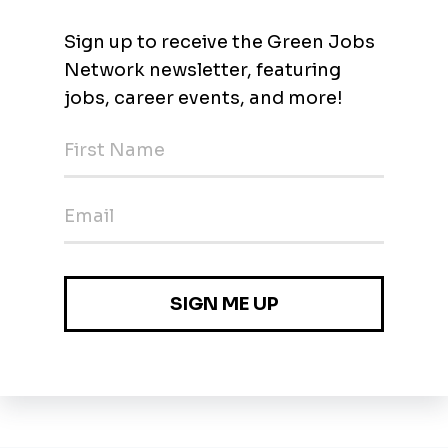
neer
gión Metropolitana de Santiago
nergéticas - Energía Solar
antiago, Las condes