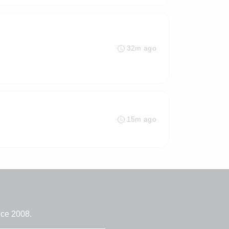
32m ago
15m ago
nce 2008.