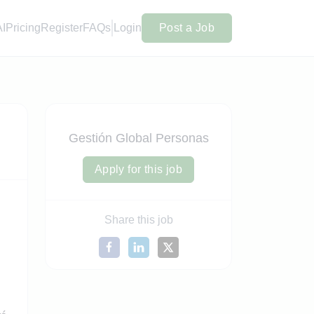
AI
Pricing
Register
FAQs
Login
Post a Job
Gestión Global Personas
Apply for this job
Share this job