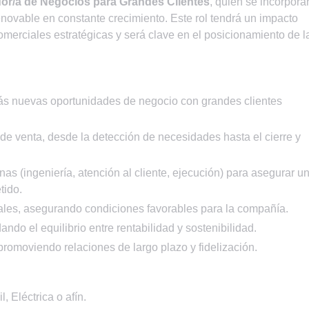
dor/a de Negocios para Grandes Clientes
, quien se incorpora
novable en constante crecimiento. Este rol tendrá un impacto
omerciales estratégicas y será clave en el posicionamiento de l
arás nuevas oportunidades de negocio con grandes clientes
 de venta, desde la detección de necesidades hasta el cierre y
rnas (ingeniería, atención al cliente, ejecución) para asegurar u
tido.
ales, asegurando condiciones favorables para la compañía.
ndo el equilibrio entre rentabilidad y sostenibilidad.
 promoviendo relaciones de largo plazo y fidelización.
, Eléctrica o afín.