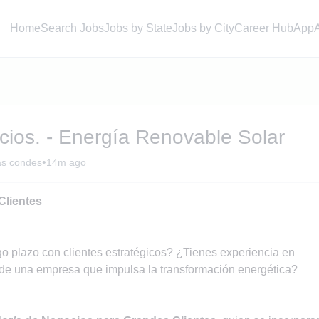
Home
Search Jobs
Jobs by State
Jobs by City
Career Hub
App
cios. - Energía Renovable Solar
•
as condes
14m ago
Clientes
go plazo con clientes estratégicos? ¿Tienes experiencia en
e de una empresa que impulsa la transformación energética?