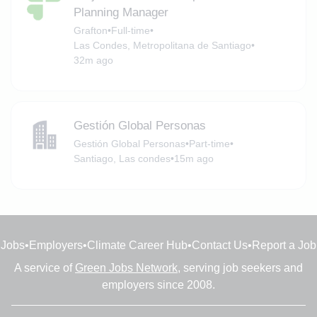
Planning Manager
Grafton
•
Full-time
•
Las Condes, Metropolitana de Santiago
•
32m ago
Gestión Global Personas
Gestión Global Personas
•
Part-time
•
Santiago, Las condes
•
15m ago
Jobs
•
Employers
•
Climate Career Hub
•
Contact Us
•
Report a Job
A service of
Green Jobs Network
, serving job seekers and
employers since 2008.