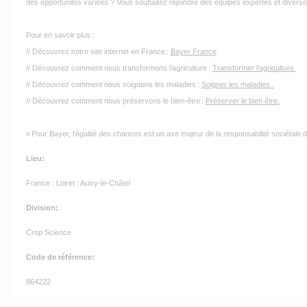
des opportunités variées ? Vous souhaitez rejoindre des équipes expertes et diverse
Pour en savoir plus :
// Découvrez notre site internet en France :
Bayer France
// Découvrez comment nous transformons l’agriculture :
Transformer l’agriculture
// Découvrez comment nous soignons les maladies :
Soigner les maladies
// Découvrez comment nous préservons le bien-être :
Préserver le bien être.
« Pour Bayer, l’égalité des chances est un axe majeur de la responsabilité sociétale d
Lieu:
France : Loiret : Autry-le-Châtel
Division:
Crop Science
Code de référence:
864222