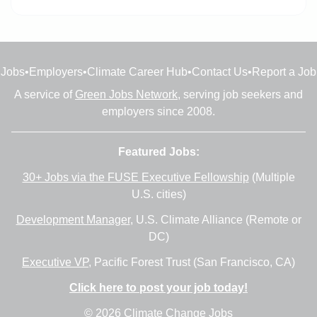
Jobs
•
Employers
•
Climate Career Hub
•
Contact Us
•
Report a Job
A service of
Green Jobs Network
, serving job seekers and
employers since 2008.
Featured Jobs:
30+ Jobs via the FUSE Executive Fellowship
(Multiple
U.S. cities)
Development Manager
, U.S. Climate Alliance (Remote or
DC)
Executive VP
, Pacific Forest Trust (San Francisco, CA)
Click here to post your job today!
© 2026 Climate Change Jobs