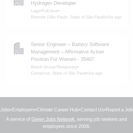
Hydrogen Developer
Lago
•
Full-time
•
Remote (São Paulo, State of São Paulo)
•
2w ago
Senior Engineer – Battery Software
Management – Affirmative Action
Position For Women - 35407
Bosch Group
•
Temporary
•
Campinas, State of São Paulo
•
1w ago
Jobs
•
Employers
•
Climate Career Hub
•
Contact Us
•
Report a Job
A service of
Green Jobs Network
, serving job seekers and
employers since 2008.