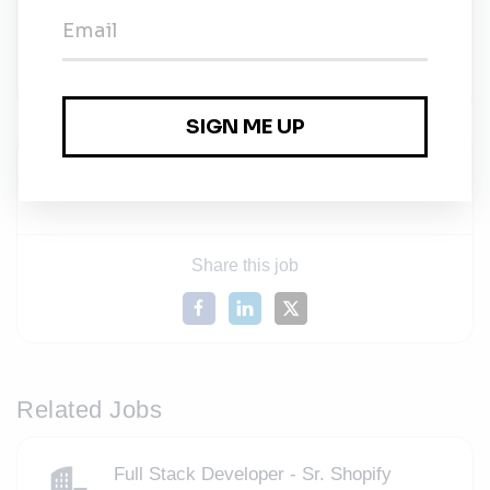
Conhecimento do setor de energias renováveis
(Geração Distribuída)
Afinidade com o tema da sustentabilidade
Solar21
Share this job
Related Jobs
Full Stack Developer - Sr. Shopify