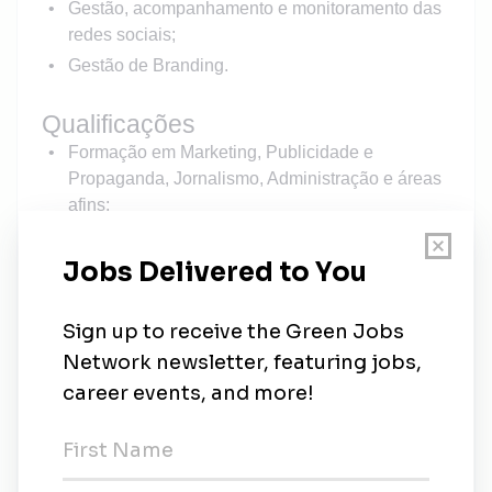
Gestão, acompanhamento e monitoramento das
redes sociais;
Gestão de Branding.
Qualificações
Formação em Marketing, Publicidade e
Propaganda, Jornalismo, Administração e áreas
afins;
MBA ou especialização em Marketing será um
diferencial;
Experiência em marketing digital com foco no
B2C;
Experiência em estratégia de
Go to market.
Informações Adicionais
Desejável:
Experiência em startup