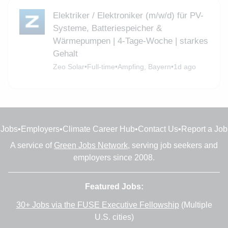
Elektriker / Elektroniker (m/w/d) für PV-
Systeme, Batteriespeicher &
Wärmepumpen | 4-Tage-Woche | starkes
Gehalt
Zeo Solar
•
Full-time
•
Ampfing, Bayern
•
1d ago
Jobs
•
Employers
•
Climate Career Hub
•
Contact Us
•
Report a Job
A service of
Green Jobs Network
, serving job seekers and
employers since 2008.
Featured Jobs:
30+ Jobs via the FUSE Executive Fellowship
(Multiple
U.S. cities)