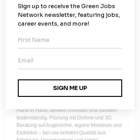
Energiewende in Bayern aktiv mit: über 8.000
Solaranlagen und eine wachsende Zahl an
Wärmepumpen-Installationen – fachgerecht
geplant, installiert und betreut von echten Profis
in Technik, Handwerk, Service und Beratung.
Als Meisterbetrieb mit doppelter
Handwerkszulassung in Elektro und Heizung
verbinden wir, was zusammengehört:
Solarstrom vom Dach und effiziente Wärme
im Haus – alles aus einer Hand.
Was uns
auszeichnet, ist der Teamgeist und die
Kompetenz jedes Einzelnen: Ob im Büro, auf
dem Dach oder beim Kunden – wir arbeiten
Hand in Hand, denken innovativ und handeln
bodenständig. Planung mit Drohne und 3D,
Beratung auf Augenhöhe, eigene Monteure und
Elektriker – bei uns entsteht Qualität aus