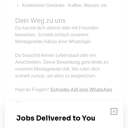
Kostenlose Getränke - Kaffee, Wasser, etc.
Dein Weg zu uns
Du kannst dich alleine oder mit Freunden
bewerben. Schreib einfach unserem
Montageleiter Adrian eine WhatsApp!
Du brauchst keinen Lebenslauf oder ein
Anschreiben. Deine Bewerbung geht direkt zu
unserem Montageleiter Adi. Wir rufen dich
schnell zurück, um alles zu besprechen.
Hast du Fragen?
Schreibe Adi eine WhatsApp
Über uns
ZEO SOLAR
ist kein gewöhnlicher Arbeitgeber
– wir sind ein regionaler Meisterbetrieb mit
Vision. Seit 2010 gestalten wir die