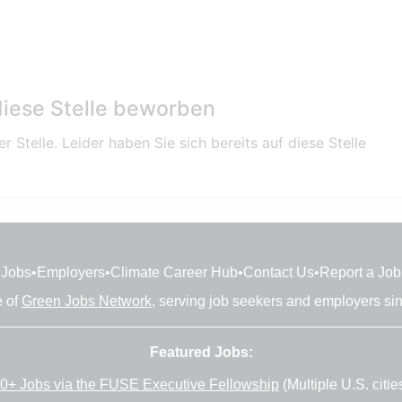
 diese Stelle beworben
r Stelle. Leider haben Sie sich bereits auf diese Stelle
Jobs
•
Employers
•
Climate Career Hub
•
Contact Us
•
Report a Job
e of
Green Jobs Network
, serving job seekers and employers si
Featured Jobs:
0+ Jobs via the FUSE Executive Fellowship
(Multiple U.S. citie