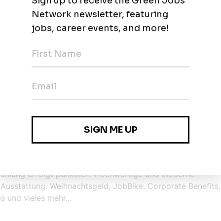
iker / Elektroniker, z. B. Energie- und Gebäudetechnik
V, Speicher oder Netzanschluss
VDE) von Vorteil
weise
on (ca. 50 km Umkreis), du bist zum Feierabend wieder zu
t sämtliche Fahrten von und zum Kunden. Du bekommst gut
estgehalt (auch im Winter). Unsere Arbeitsverträge sind
nzahlung erfolgt pünktlich. Hochwertige und moderne
usstattung. Weihnachtsgeld, JobBike, Corporate Benefits,
s und vieles mehr...