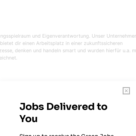
ltungsspielraum und Eigenverantwortung. Unser Unternehme
ietet dir einen Arbeitsplatz in einer zukunftssicheren
ozesse, denken und handeln smart und wurden hierfür u.a. m
ichnet.
otovoltaikanlagen (AC-seitig)
 von Zähleranlagen und Verteilungen
chselrichtern und Batteriespeichern
ngen und Dokumentation nach VDE