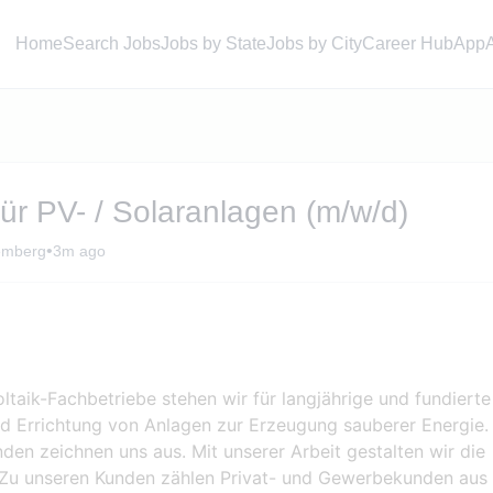
Home
Search Jobs
Jobs by State
Jobs by City
Career Hub
App
 für PV- / Solaranlagen (m/w/d)
•
emberg
3m ago
ltaik-Fachbetriebe stehen wir für langjährige und fundierte
nd Errichtung von Anlagen zur Erzeugung sauberer Energie.
en zeichnen uns aus. Mit unserer Arbeit gestalten wir die
. Zu unseren Kunden zählen Privat- und Gewerbekunden aus