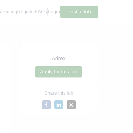
AI
Pricing
Register
FAQs
Login
Post a Job
Adrex
Apply for this job
Share this job