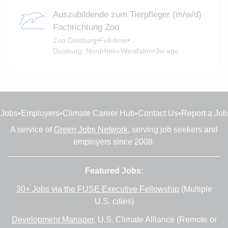
Auszubildende zum Tierpfleger (m/w/d)
Fachrichtung Zoo
Zoo Duisburg
•
Full-time
•
Duisburg, Nordrhein-Westfalen
•
3w ago
Jobs
•
Employers
•
Climate Career Hub
•
Contact Us
•
Report a Job
A service of
Green Jobs Network
, serving job seekers and
employers since 2008.
Featured Jobs:
30+ Jobs via the FUSE Executive Fellowship
(Multiple
U.S. cities)
Development Manager
, U.S. Climate Alliance (Remote or