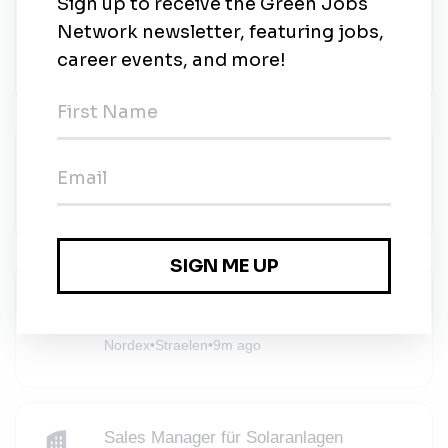
Windenergieanlagen
DELLNER BUBENZER Germany Wind
•
Full-time
•
Dorsten
•
4w ago
Mid-Senior Mining Professionals
Hire Resolve.com
•
Essen, North Rhine-Westphalia
•
7m ago
Servicetechniker (m/w/d)
Windenergieanlagen - Erftstadt
Nordex
•
Straelen
•
9m ago
Sales Manager für Solaranlagen