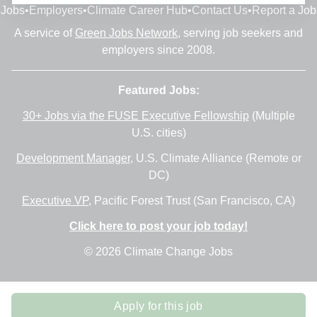
Jobs
•
Employers
•
Climate Career Hub
•
Contact Us
•
Report a Job
A service of
Green Jobs Network
, serving job seekers and
employers since 2008.
Featured Jobs:
30+ Jobs via the FUSE Executive Fellowship
(Multiple
U.S. cities)
Development Manager
, U.S. Climate Alliance (Remote or
DC)
Executive VP
, Pacific Forest Trust (San Francisco, CA)
Click here to post your job today!
© 2026 Climate Change Jobs
Apply for this job