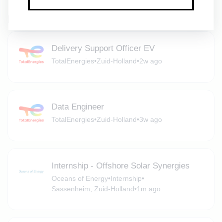
Related Jobs
Delivery Support Officer EV
TotalEnergies
•
Zuid-Holland
•
2w ago
Data Engineer
TotalEnergies
•
Zuid-Holland
•
3w ago
Internship - Offshore Solar Synergies
Oceans of Energy
•
Internship
•
Sassenheim, Zuid-Holland
•
1m ago