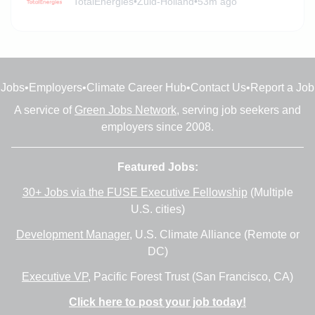
TotalEnergies
•
Zuid-Holland
•
53m ago
Jobs
•
Employers
•
Climate Career Hub
•
Contact Us
•
Report a Job
A service of
Green Jobs Network
, serving job seekers and
employers since 2008.
Featured Jobs:
30+ Jobs via the FUSE Executive Fellowship
(Multiple
U.S. cities)
Development Manager
, U.S. Climate Alliance (Remote or
DC)
Executive VP
, Pacific Forest Trust (San Francisco, CA)
Click here to post your job today!