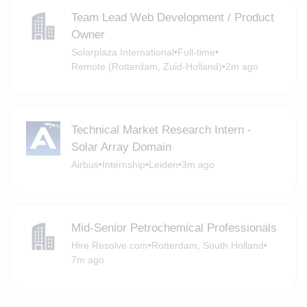
Team Lead Web Development / Product
Owner
Solarplaza International
•
Full-time
•
Remote (Rotterdam, Zuid-Holland)
•
2m ago
Technical Market Research Intern -
Solar Array Domain
Airbus
•
Internship
•
Leiden
•
3m ago
Mid-Senior Petrochemical Professionals
Hire Resolve.com
•
Rotterdam, South Holland
•
7m ago