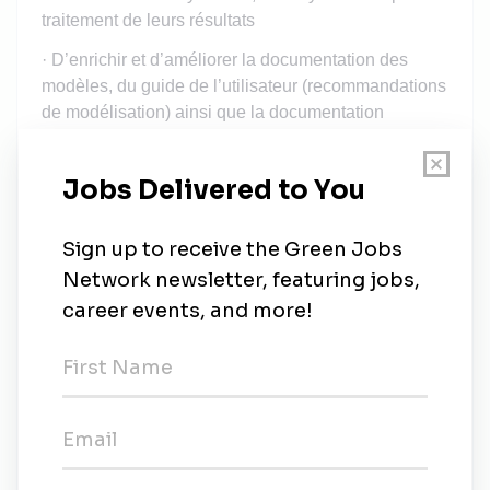
traitement de leurs résultats
· D’enrichir et d’améliorer la documentation des
modèles, du guide de l’utilisateur (recommandations
de modélisation) ainsi que la documentation
informatique,
· D’assurer la formation des utilisateurs,
· D’assurer le suivi des projets et la rédaction des
livrables dans les délais impartis
· De contribuer au rayonnement scientifique et
technique du laboratoire par la rédaction d'articles
scientifiques et/ou de brevets
Vous apportez votre créativité, votre capacité à
proposer des solutions innovantes, vous appréciez
le travail en équipe et faites preuve d’une réelle
capacité d’adaptation.