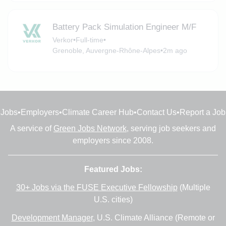
Battery Pack Simulation Engineer M/F
Verkor
•
Full-time
•
Grenoble, Auvergne-Rhône-Alpes
•
2m ago
Jobs
•
Employers
•
Climate Career Hub
•
Contact Us
•
Report a Job
A service of
Green Jobs Network
, serving job seekers and
employers since 2008.
Featured Jobs:
30+ Jobs via the FUSE Executive Fellowship
(Multiple
U.S. cities)
Development Manager
, U.S. Climate Alliance (Remote or