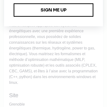
Le poste sera basé sur le site de Grenoble.
Profil du candidat
Ingénieur ou docteur en recherche opérationnelle ou
mathématiques appliqués aux systèmes
énergétiques avec une première expérience
professionnelle, vous possédez de solides
connaissances sur les réseaux et systèmes
énergétiques (thermique, hydrogène, power to gas,
électrique). Vous maitrisez les formalismes et
méthode d’optimisation mathématique (MILP,
optimisation robuste) et les outils associés (CPLEX,
CBC, GAMS), et êtes à l’aise avec la programmation
(C++, python) dans les environnements windows et
linux.
Site
Grenoble