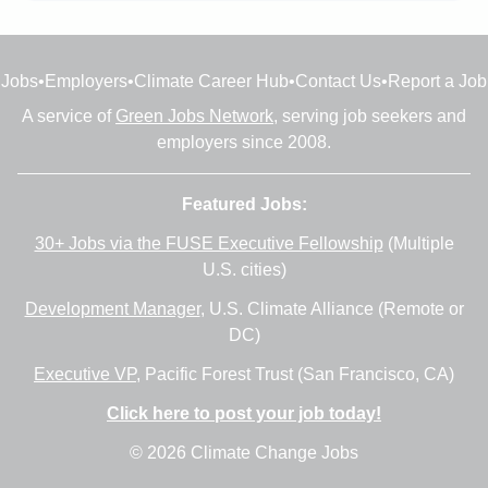
Jobs
•
Employers
•
Climate Career Hub
•
Contact Us
•
Report a Job
A service of
Green Jobs Network
, serving job seekers and
employers since 2008.
Featured Jobs:
30+ Jobs via the FUSE Executive Fellowship
(Multiple
U.S. cities)
Development Manager
, U.S. Climate Alliance (Remote or
DC)
Executive VP
, Pacific Forest Trust (San Francisco, CA)
Click here to post your job today!
© 2026 Climate Change Jobs