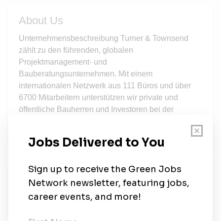
About Us
Unternehmensbeschreibung Turner & Townsend
zählt zu den führenden, globalen
Projektmanagement- und
Bauberatungsunternehmen. Mit einem
internationalen Netzwerk aus 111 Büros und über
6700 Mitarbeitern unterstützen wir private und
öffentliche Bauherren und Investoren bei der
Steuerung und Realisierung komplexer Bauprojekte
und zukunftsorientierter Infrastrukturprojekte.
New Jobs
Turner & Townsend
Full-time
•
London, United Kingdom
•
1w ago