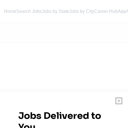
Home
Search Jobs
Jobs by State
Jobs by City
Career Hub
App