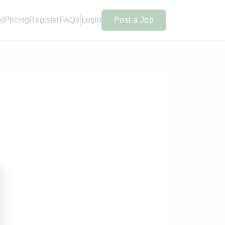
AI
Pricing
Register
FAQs
Login
Post a Job