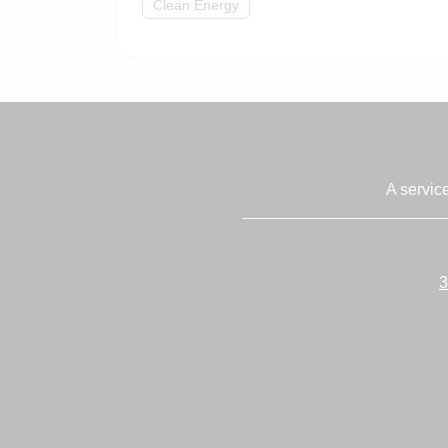
Clean Energy
A servic
3