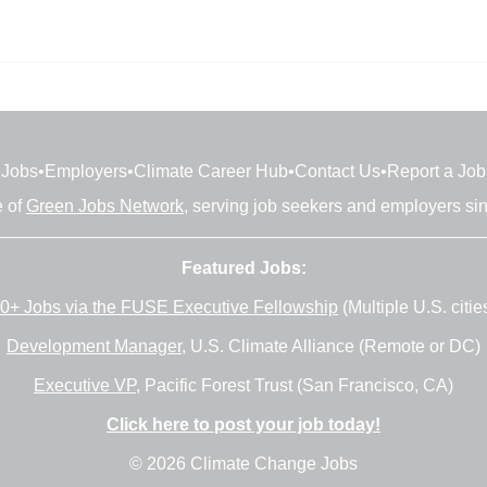
Jobs
•
Employers
•
Climate Career Hub
•
Contact Us
•
Report a Job
e of
Green Jobs Network
, serving job seekers and employers si
Featured Jobs:
0+ Jobs via the FUSE Executive Fellowship
(Multiple U.S. citie
Development Manager
, U.S. Climate Alliance (Remote or DC)
Executive VP
, Pacific Forest Trust (San Francisco, CA)
Click here to post your job today!
© 2026 Climate Change Jobs