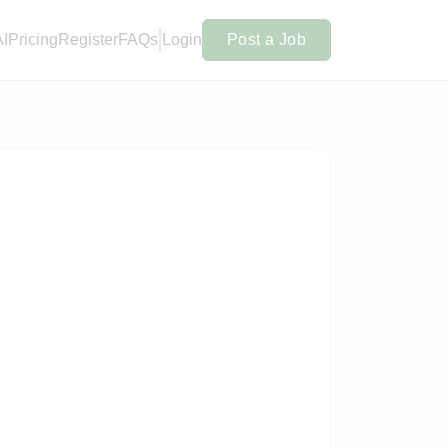
AI
Pricing
Register
FAQs
Login
Post a Job