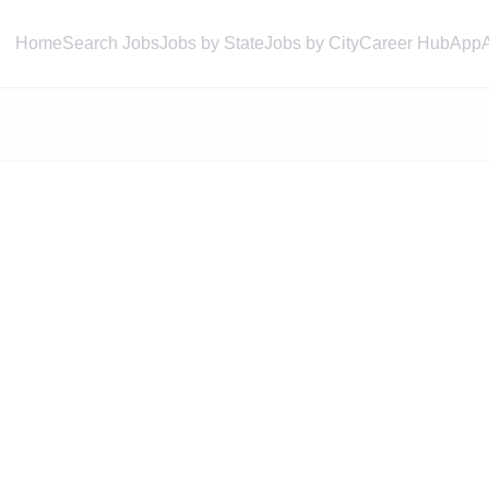
Home
Search Jobs
Jobs by State
Jobs by City
Career Hub
App