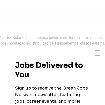
a NeoSolar é uma empresa jovem e em forte crescimento, send
a com importação e distribuição de equipamentos, cursos e trei