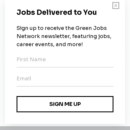
About Us
Notre équipe vous accompagne dans vos
recherches d'emploi ou de talents dans les métiers
Tech, Sales, Digital, DATA et Product. Nos
consultants experts et ...
New Jobs
CDI - Chef de projet IT / Développeur
(Environnement/RSE) (F/H)
Full-time
•
Paris, Ile-de-France
•
1m ago