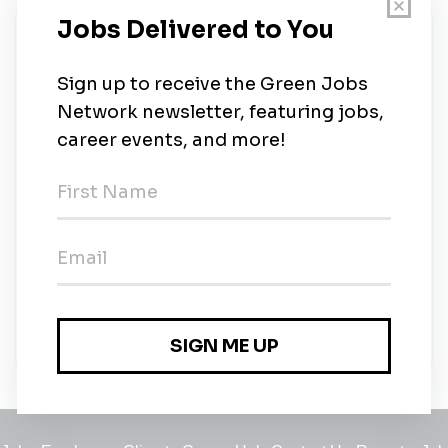
New Jobs
Aide-soignant.e en remplacement d'été -
Carbon-blanc (33)
Contract
•
Nouvelle-Aquitaine
•
1m ago
Aide-soignant.e - Carbon blanc (33)
Full-time
•
Nouvelle-Aquitaine
•
1m ago
Aide-soignant.e en CDD - Carbon blanc (33)
Contract
•
Nouvelle-Aquitaine
•
1m ago