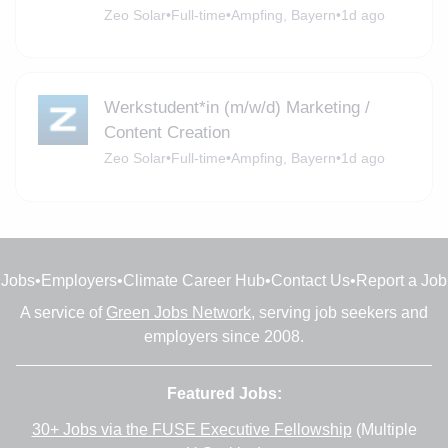
Zeo Solar
•
Full-time
•
Ampfing, Bayern
•
1d ago
Werkstudent*in (m/w/d) Marketing /
Content Creation
Zeo Solar
•
Full-time
•
Ampfing, Bayern
•
1d ago
Jobs
•
Employers
•
Climate Career Hub
•
Contact Us
•
Report a Job
A service of
Green Jobs Network
, serving job seekers and
employers since 2008.
Featured Jobs:
30+ Jobs via the FUSE Executive Fellowship
(Multiple