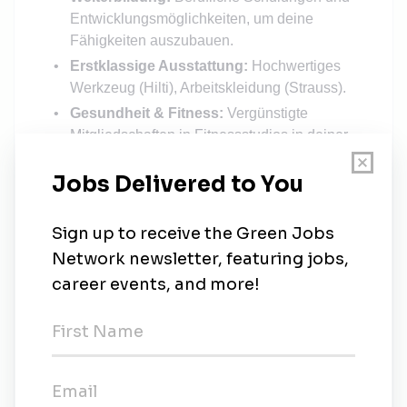
Entwicklungsmöglichkeiten, um deine
Fähigkeiten auszubauen.
Erstklassige Ausstattung:
Hochwertiges
Werkzeug (Hilti), Arbeitskleidung (Strauss).
Gesundheit & Fitness:
Vergünstigte
Mitgliedschaften in Fitnessstudios in deiner
Nähe.
Tolles Team & Unternehmenskultur:
Flache Hierarchien, modernes
Arbeitsumfeld, offene Atmosphäre.
Firmenevents:
Sommerfeste,
Weihnachtsfeiern und mehr.
Kostenlose Getränke
auf der Baustelle
Dein Weg zu uns
Noch unsicher?
Kein Problem: Wenn die Anzeige dich anspricht,