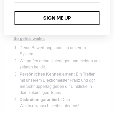
aber dein Profil nicht zu 100 % passt, bewirb
dich trotzdem. Wir freuen uns auf dich!
Fragen vorab? - Schreibe Franz
(Elektromeister) gerne eine
WhatsApp
.
So geht’s weiter:
Deine Bewerbung landet in unserem
System.
Wir prüfen deine Unterlagen und melden uns
zeitnah bei dir.
Persönliches Kennenlernen:
Ein Treffen
mit unserem Elektromeister Franz und ggf.
ein Schnuppertag geben dir Einblicke in
dein zukünftiges Team.
Diskretion garantiert:
Dein
Wechselwunsch bleibt unter uns!