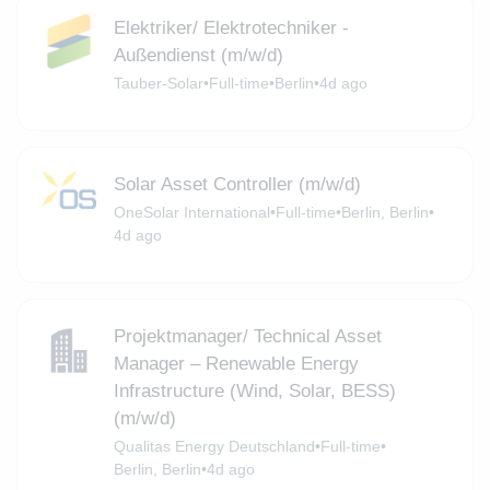
Elektriker/ Elektrotechniker -
Außendienst (m/w/d)
Tauber-Solar
•
Full-time
•
Berlin
•
4d ago
Solar Asset Controller (m/w/d)
OneSolar International
•
Full-time
•
Berlin, Berlin
•
4d ago
Projektmanager/ Technical Asset
Manager – Renewable Energy
Infrastructure (Wind, Solar, BESS)
(m/w/d)
Qualitas Energy Deutschland
•
Full-time
•
Berlin, Berlin
•
4d ago