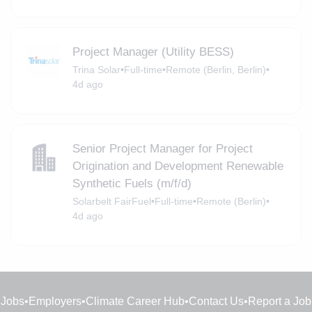
Project Manager (Utility BESS)
Trina Solar
•
Full-time
•
Remote (Berlin, Berlin)
•
4d ago
Senior Project Manager for Project
Origination and Development Renewable
Synthetic Fuels (m/f/d)
Solarbelt FairFuel
•
Full-time
•
Remote (Berlin)
•
4d ago
Jobs
•
Employers
•
Climate Career Hub
•
Contact Us
•
Report a Job