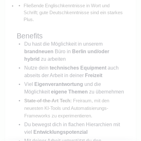
Fließende Englischkenntnisse in Wort und
Schrift; gute Deutschkenntnisse sind ein starkes
Plus.
Benefits
Du hast die Möglichkeit in unserem
brandneuen
Büro in
Berlin
und/oder
hybrid
zu arbeiten
Nutze dein
technisches Equipment
auch
abseits der Arbeit in deiner
Freizeit
Viel
Eigenverantwortung
und die
Möglichkeit
eigene Themen
zu übernehmen
State-of-the-Art Tech:
Freiraum, mit den
neuesten KI-Tools und Automatisierungs-
Frameworks zu experimentieren.
Du bewegst dich in flachen Hierarchien mit
viel
Entwicklungspotenzi
al
Mit deiner Arbeit unterstützt du den