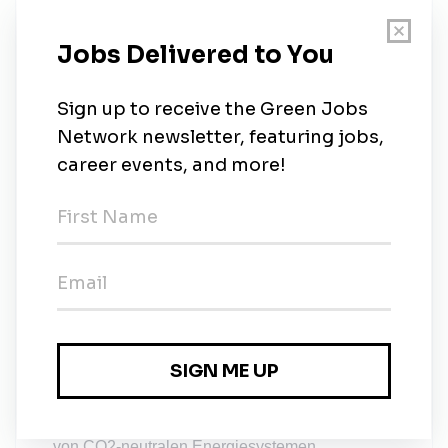
Megatrend
“Energie- und
Mobilitätswende”
und leistest einen
konkreten Beitrag
zum
nachhaltigen
Umbau unserer Energie-Infrastruktur
Sei aktiv und nutze das Angebot von über
7.600 Sportpartnern mit dem
EGYM-
Wellpass
Profitiere von
Benefits & Rabatten
durch
Futurebens
Über uns
Die 1KOMMA5° Gruppe ist ein CleanTech
Unicorn mit der Mission alles zu elektrifizieren
und über unsere KI-basierte Software Plattform
Heartbeat AI jeden an den Strommarkt der
Zukunft anzuschließen. Wir sind das
marktführende Unternehmen für die Installation
von CO2-neutralen Energiesystemen,