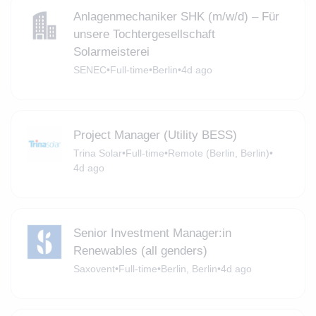
Anlagenmechaniker SHK (m/w/d) – Für
unsere Tochtergesellschaft
Solarmeisterei
SENEC
•
Full-time
•
Berlin
•
4d ago
Project Manager (Utility BESS)
Trina Solar
•
Full-time
•
Remote (Berlin, Berlin)
•
4d ago
Senior Investment Manager:in
Renewables (all genders)
Saxovent
•
Full-time
•
Berlin, Berlin
•
4d ago