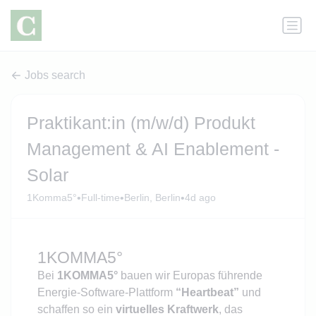
Jobs search
Praktikant:in (m/w/d) Produkt
Management & AI Enablement -
Solar
•
•
•
1Komma5°
Full-time
Berlin, Berlin
4d ago
1KOMMA5°
Bei
1KOMMA5°
bauen wir Europas führende
Energie-Software-Plattform
“Heartbeat”
und
schaffen so ein
virtuelles Kraftwerk
, das